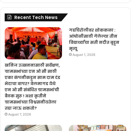
Recent Tech News
गडचिरोलीवर शोककळा :
आंघोळीसाठी गेलेल्या तीन
विद्यार्थ्यांचा सती नदीत बुडून
मृत्यू
August 1, 2026
खनिज उत्खननासाठी सर्वेक्षण,
ग्रामसभांच्या एन ओ सी साठी
एका कंपनीकडून साम दाम दंड
भेदाचा वापर? वेलमागड येथे
एन ओ सी संबंधित ग्रामसभांची
बैठक सुरू ! अशा कृतीने
ग्रामसभांच्या विश्वसनीयतेला
तडा जाऊ शकतो?
August 7, 2026