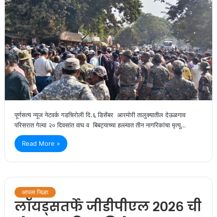
पूर्णसत्य न्यूज नेटवर्क गडचिरोली दि.६ डिसेंबर आरमोरी तालुक्यातील देऊळगाव
परिसरात गेल्या २० दिवसांत वाघ व बिबट्याच्या हल्ल्यात तीन नागरिकांचा मृत्यू…
Read More »
आपला जिल्हा
लॉयड्सतर्फे जीडीपीएल २०२६ ची