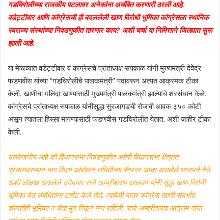
गडचिरोलीच्या राजकीय पटलावर अनेकांना अचंबित करणारी ठरली आहे.
l
वडेट्टीवार आणि कांग्रेसची ही बदललेली खाण विरोधी भूमिका कांग्रेसला स्थानिक
स्वराज्य संस्थांच्या निवडणुकीत तारणार काय? अशी चर्चा या निमित्ताने जिल्ह्यात सुरू
झाली आहे.
या मेळाव्यात वडेट्टीवार व कांग्रेसचे प्रांताध्यक्ष सपकाळ यांनी मुख्यमंत्री देवेंद्र
फडणवीस यांच्या “गडचिरोलीचे पालकमंत्री” पदावरून अत्यंत आक्रमक टीका
केली. खाणीचा मलिदा खाण्यासाठी मुख्यमंत्री पालकमंत्री झाल्याचे शरसंधान केले.
कांग्रेसचे प्रांताध्यक्ष सपकाळ यांनीसुद्धा सुरजागडची रोजची आवक ३५० कोटी
असून त्यातला हिस्सा मागण्यासाठी फडणवीस गडचिरोलीत येतात. अशी जाहीर टीका
केली.
उल्लेखनीय आहे की विधानसभा निवडणुकीत अहेरी विधानसभा क्षेत्रात
प्रचारादरम्यान नाग विदर्भ आंदोलन समितीच्या बॅनरवर अपक्ष असलेले भाजपचे नेते
अशी ओळख असलेले उमेदवार राजे अम्ब्रीशराव आत्राम यांनी सुद्धा खाण विरोधी
भूमिका घेत संबंधितांना टार्गेट केले होते. त्यावेळी मात्र कांग्रेस खाणी संदर्भात
कोणतीही भूमिका न घेता मुग गिळून गप्प राहिली. राजे अम्ब्रीशराव आत्राम यांना