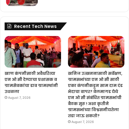
Recent Tech News
खाण कंपनीसाठी अवैधरित्या
खनिज उत्खननासाठी सर्वेक्षण,
एन ओ सी देण्याचा प्रशासक व
ग्रामसभांच्या एन ओ सी साठी
ग्रामसेवकांचा डाव ग्रामस्थांनी
एका कंपनीकडून साम दाम दंड
उधळला
भेदाचा वापर? वेलमागड येथे
एन ओ सी संबंधित ग्रामसभांची
August 7, 2026
बैठक सुरू ! अशा कृतीने
ग्रामसभांच्या विश्वसनीयतेला
तडा जाऊ शकतो?
August 7, 2026