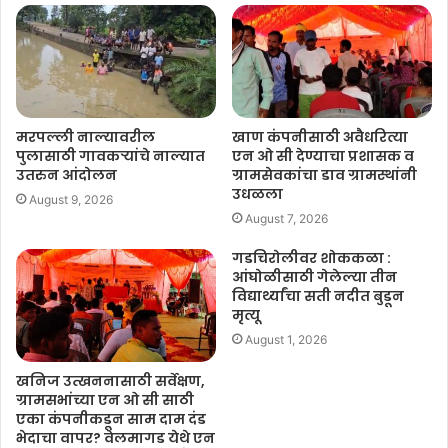
मरपल्ली नाल्यावरील
खाण कंपनीसाठी अवैधरित्या
पुलासाठी गावकऱ्यांचे नाल्यात
एन ओ सी देण्याचा प्रशासक व
उतरुन आंदोलन
ग्रामसेवकांचा डाव ग्रामस्थांनी
उधळला
August 9, 2026
August 7, 2026
गडचिरोलीवर शोककळा :
आंघोळीसाठी गेलेल्या तीन
विद्यार्थ्यांचा सती नदीत बुडून
मृत्यू
August 1, 2026
खनिज उत्खननासाठी सर्वेक्षण,
ग्रामसभांच्या एन ओ सी साठी
एका कंपनीकडून साम दाम दंड
भेदाचा वापर? वेलमागड येथे एन