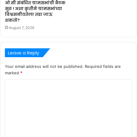
ओ सी संबंधित ग्रामसभांची बैठक
सुरू ! अशा कृतीने ग्रामसभांच्या
विश्वसनीयतेला तडा जाऊ
शकतो?
August 7, 2026
Leave a Reply
Your email address will not be published.
Required fields are
marked
*
C
o
m
m
e
n