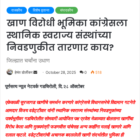
राजकीय
विशेष वृतान्त
संपादकीय
खाण विरोधी भूमिका कांग्रेसला
स्थानिक स्वराज्य संस्थांच्या
निवडणुकीत तारणार काय?
जिल्ह्यात चर्चांना उधाण
हेमंत डोर्लीकर
S
October 28, 2025
0
518
e
पूर्णसत्य न्यूज नेटवर्क गडचिरोली, दि.२८ ऑक्टोबर
n
d
एकेकाळी सुरजागड खाणीचे समर्थन करणारे कांग्रेसचे विधानसभेचे विद्यमान गटनेते
a
आमदार विजय वडेट्टीवार यांनी स्थानिक स्वराज्य संस्थांच्या निवडणुकांच्या
n
e
पार्श्वभूमीवर गडचिरोलीत सोमवारी आयोजित पक्ष प्रवेश मेळाव्यात बोलताना खाणींचा
m
विरोध केला आणि मुख्यमंत्री फडणवीस यांचेसह अन्य काहींना मलाई खाणारे आणि
a
दलाल म्हटले. वडेट्टीवारांची अचानक बदललेली खाणी संदर्भातील भुमिका ही
i