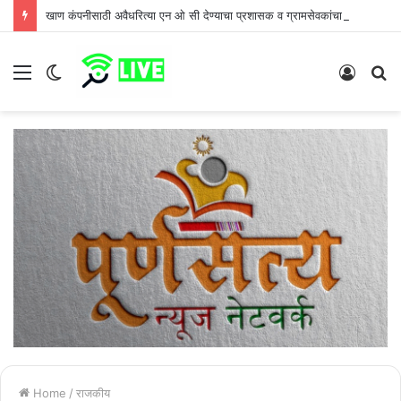
खाण कंपनीसाठी अवैधरित्या एन ओ सी देण्याचा प्रशासक व ग्रामसेवकांचा डाव ग्रामस्थांनी उधळला
Menu
Switch
Log
S
skin
In
fo
Home
/
राजकीय