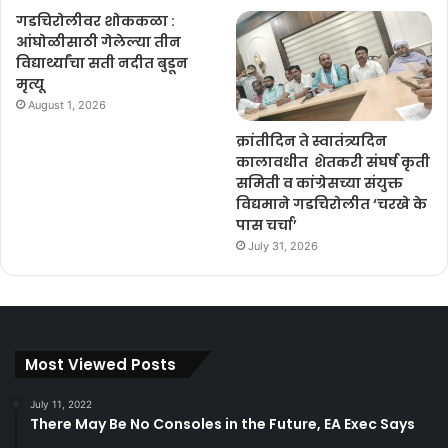
गडचिरोलीवर शोककळा :
आंघोळीसाठी गेलेल्या तीन
विद्यार्थ्यांचा सती नदीत बुडून
मृत्यू
August 1, 2026
क्रांतीदिन ते स्वातंत्र्यदिन
कालावधीत शेतकरी संघर्ष कृती
समिती व कांग्रेसच्या संयुक्त
विद्यमाने गडचिरोलीत ‘चरखे के
पास चर्चा’
July 31, 2026
Most Viewed Posts
July 11, 2022
There May Be No Consoles in the Future, EA Exec Says