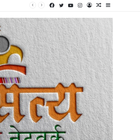
Facebook
Twitter
YouTube
Instagram
Log
Random
Sidebar
े पास चर्चा’
In
Article