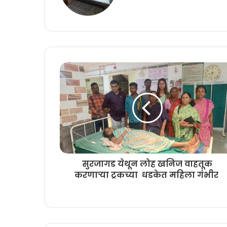
सुरजागड येथून लोह खनिज वाहतूक
करणाऱ्या ट्रकच्या धडकेत महिला गंभीर