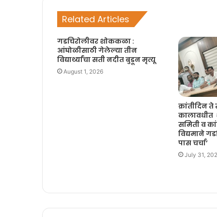
Related Articles
गडचिरोलीवर शोककळा :
आंघोळीसाठी गेलेल्या तीन
विद्यार्थ्यांचा सती नदीत बुडून मृत्यू
August 1, 2026
क्रांतीदिन ते 
कालावधीत शे
समिती व कांग्
विद्यमाने ग
पास चर्चा’
July 31, 20