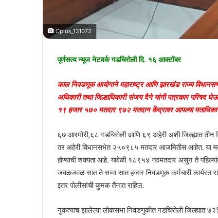
Oplus_131072
पूर्णसत्य न्यूज नेटवर्क गडचिरोली दि. १६ आक्टोंबर
काल निवडणूक आयोगाने महाराष्ट्र आणि झारखंड राज्य विधानसभ
अधिकारी तथा जिल्हाधिकारी संजय दैने यांनी पत्रकार परिषद घे
१९ हजार ५७० मतदार ९७२ मतदान केंद्रावर आपल्या मताधिकार
६७ आरमोरी,६८ गडचिरोली आणि ६९ अहेरी अशी जिल्ह्यात तीन
तर अहेरी विधानसभेत २५०९८५ मतदार आजमितीस आहेत. या मतदार स
होण्याची शक्यता आहे. यावेळी १८९५४ नवमतदार असुन ते पहिल्य
जवळजवळ सात ते सव्वा सात हजार निवडणूक कर्मचारी कार्यरत रा
इतर पोलीसांची कुमक तैनात राहिल.
नुकत्याच झालेल्या लोकसभा निवडणुकीत गडचिरोली जिल्ह्यात ७२% म