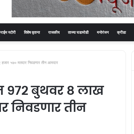
्राईम स्टोरी
विशेष वृतान्त
राजकीय
ताज्या घडामोडी
मनोरंजन
क्रीडा
१९ हजार ५७० मतदार निवडणार तीन आमदार
ात ९७२ बुथवर ८ लाख
ार निवडणार तीन