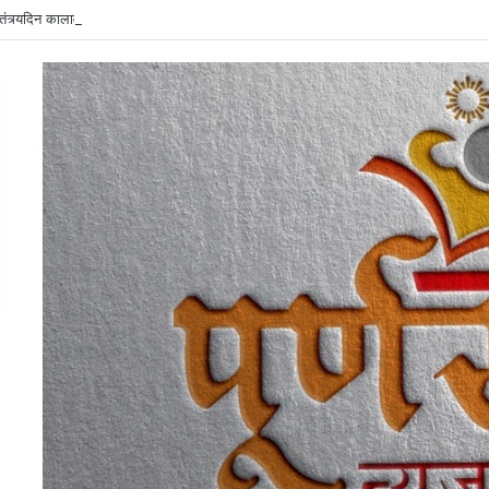
वातंत्र्यदिन कालावधीत शेतकरी संघर्ष कृती समिती व कांग्रेसच्या संयुक्त विद्यमाने गडचिरोलीत ‘चरखे क