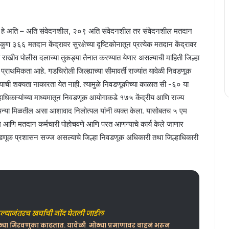
द्र हे अति – अति संवेदनशील, २०९ अति संवेदनशील तर संवेदनशील मतदान
एकुण ३६६ मतदान केंद्रावर सुरक्षेच्या दृष्टिकोनातून प्रत्येक मतदान केंद्रावर
 राखीव पोलीस दलाच्या तुकड्या तैनात करण्यात येणार असल्याची माहिती जिल्हा
च प्राथमिकता आहे. गडचिरोली जिल्ह्याच्या सीमावर्ती राज्यांत यावेळी निवडणूक
ण्याची शक्यता नाकारता येत नाही. त्यामुळे निवडणूकीच्या काळात सी -६० या
धिकाऱ्यांच्या माध्यमातून निवडणूक आयोगाकडे १७५ केंद्रीय आणि राज्य
ंपन्या मिळतील असा आशावाद निलोत्पल यांनी व्यक्त केला. यासोबतच ५ एम
आणि मतदान कर्मचारी पोहोचवणे आणि परत आणन्याचे कार्य केले जाणार
िवडणूक प्रशासन सज्ज असल्याचे जिल्हा निवडणूक अधिकारी तथा जिल्हाधिकारी
ेल्यानंतरच खर्चाची नोंद घेतली जाईल
ठ्या मिरवणुका काढतात. यावेळी मोठ्या प्रमाणावर वाहनं भरून