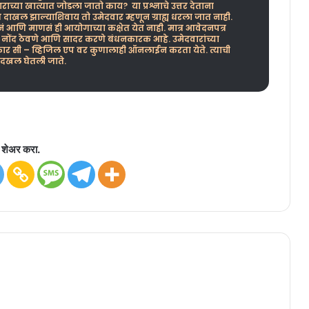
च्या खात्यात जोडला जातो काय? या प्रश्नाचे उत्तर देताना
्र दाखल झाल्याशिवाय तो उमेदवार म्हणून ग्राह्य धरला जात नाही.
ं आणि माणसं ही आयोगाच्या कक्षेत येत नाही. मात्र आवेदनपत्र
चाची नोंद ठेवणे आणि सादर करणे बंधनकारक आहे. उमेदवारांच्या
क्रार सी – व्हिजिल एप वर कुणालाही ऑनलाईन करता येते. त्याची
 दखल घेतली जाते.
शेअर करा.