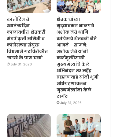
क्रांतीदिन ते
शेतकऱ्यांच्या
स्वातंत्र्यदिन
मुद्द्यावरुन भाजपचे
कालावधीत शेतकरी
अशोक नेते आणि
संघर्ष कृती समिती व
कांग्रेसचे शेतकरी नेते
कांग्रेसच्या संयुक्त
आमने – सामने:
विद्यमाने गडचिरोलीत
अशोक नेते यांनी
‘चरखे के पास चर्चा’
कर्जमुक्तीसाठी
मुख्यमंत्र्यांचे केले
July 31, 2026
अभिनंदन तर महेंद्र
ब्राह्मणवाडे यांनी भूमी
अधिग्रहणावरुन
मुख्यमंत्र्यांना केले
टार्गेट
July 31, 2026