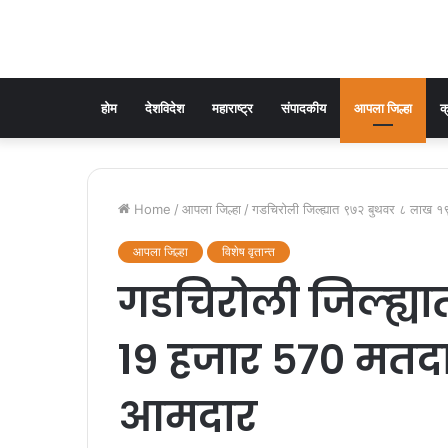
होम
देशविदेश
महाराष्ट्र
संपादकीय
आपला जिल्हा
क
Home
/
आपला जिल्हा
/
गडचिरोली जिल्ह्यात ९७२ बुथवर ८ लाख 
आपला जिल्हा
विशेष वृतान्त
गडचिरोली जिल्ह्य
१९ हजार ५७० मतद
आमदार