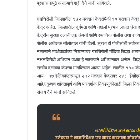
प्रशासनापुढे असल्याचे श्री दैनै यांनी सांगितले.
गडचिरोली जिल्ह्यातील ९७२ मतदान केंद्रांपैकी १५ मतदान कें
केंद्र आहेत. जिल्ह्यातील दुर्गमता आणि नक्षली प्रभाव लक्षात घेता 
केंद्रीय सुरक्षा दलाची एक कंपनी आणि स्थानिक पोलीस तथा राज्य
पोलीस अधीक्षक नीलोत्पल यांनी दिली. सुरक्षा ही पोलीसांची सर्वोच्
नसल्याने माओवाद्यांच्या निशाण्यावर गडचिरोली गोंदिया जिल्हा अस
नक्षलविरोधी अभियान पथक हे सातत्याने अभियानावर असेल. जिल्हा
राखीव दलाच्या कंपन्या मागविण्यात आल्या आहेत. त्यातील ११० क
आय – १७ हेलिकॉप्टरमधून २१२ मतदान केंद्रावर २४८ ईव्हीएम 
आहे.एकुणच शांततापूर्ण आणि पारदर्शक निवडणुकीसाठी जिल्हा न
संजय दैने यांनी सांगितले.
नामनिर्देशन अर्ज सादर क
उमेदवार हे नामनिर्देशन पत्र सादर करताना मोठमो