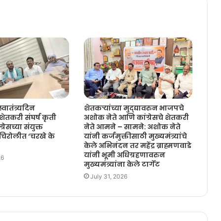
स्वातंत्र्यदिन
शेतकऱ्यांच्या मुद्द्यावरुन भाजपचे
तकरी संघर्ष कृती
अशोक नेते आणि कांग्रेसचे शेतकरी
रेसच्या संयुक्त
नेते आमने – सामने: अशोक नेते
डचिरोलीत ‘चरखे के
यांनी कर्जमुक्तीसाठी मुख्यमंत्र्यांचे
केले अभिनंदन तर महेंद्र ब्राह्मणवाडे
यांनी भूमी अधिग्रहणावरुन
26
मुख्यमंत्र्यांना केले टार्गेट
July 31, 2026