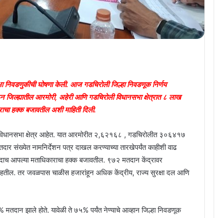
ा निवडणुकीची घोषणा केली. आज गडचिरोली जिल्हा निवडणूक निर्णय
ऊन जिल्ह्यातील आरमोरी, अहेरी आणि गडचिरोली विधानसभा क्षेत्रात ८ लाख
ाचा हक्क बजावतील अशी माहिती दिली.
 विधानसभा क्षेत्र आहेत. यात आरमोरीत २,६२१६८ , गडचिरोलीत ३०६४१७
ंख्येत नामनिर्देशन पत्र दाखल करण्याच्या तारखेपर्यंत काहीशी वाढ
ांदाच आपल्या मताधिकाराचा हक्क बजावतील. ९७२ मतदान केंद्रावर
हतील. तर जवळपास चाळीस हजारांहून अधिक केंद्रीय, राज्य सुरक्षा दल आणि
तदान झाले होते. यावेळी ते ७५% पर्यंत नेण्याचे आव्हान जिल्हा निवडणूक