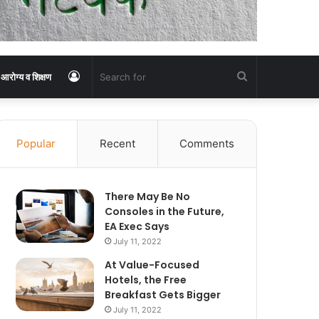
Log
Search
आरोग्य व शिक्षण
In
for
Popular
Recent
Comments
There May Be No
Consoles in the Future,
EA Exec Says
July 11, 2022
At Value-Focused
Hotels, the Free
Breakfast Gets Bigger
July 11, 2022