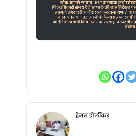
लोक आणले जातात. अशा वाहनांचा खर्च उमेदवारा
जिल्हाधिकारी संजय दैने म्हणाले की नामनिर्देशन पत
त्यामुळे उमेदवारी अर्ज दाखल करताना येणारी वाहन
दाखल केल्यानंतर त्यांनी केलेल्या प्रत्येक खर्
अतिरिक्त खर्चाची किंवा इतर कोणत्याही प्रकारची त
वेळीच
हेमंत डोर्लीकर