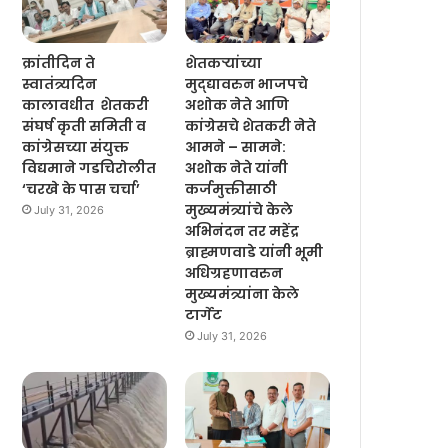
क्रांतीदिन ते
शेतकऱ्यांच्या
स्वातंत्र्यदिन
मुद्द्यावरुन भाजपचे
कालावधीत शेतकरी
अशोक नेते आणि
संघर्ष कृती समिती व
कांग्रेसचे शेतकरी नेते
कांग्रेसच्या संयुक्त
आमने – सामने:
विद्यमाने गडचिरोलीत
अशोक नेते यांनी
‘चरखे के पास चर्चा’
कर्जमुक्तीसाठी
मुख्यमंत्र्यांचे केले
July 31, 2026
अभिनंदन तर महेंद्र
ब्राह्मणवाडे यांनी भूमी
अधिग्रहणावरुन
मुख्यमंत्र्यांना केले
टार्गेट
July 31, 2026