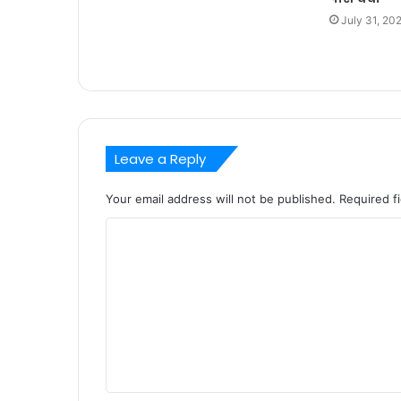
July 31, 20
Leave a Reply
Your email address will not be published.
Required f
C
o
m
m
e
n
t