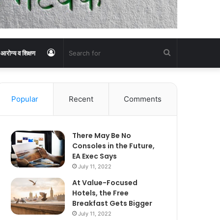
Log
Search
आरोग्य व शिक्षण
In
for
Popular
Recent
Comments
There May Be No
Consoles in the Future,
EA Exec Says
July 11, 2022
At Value-Focused
Hotels, the Free
Breakfast Gets Bigger
July 11, 2022