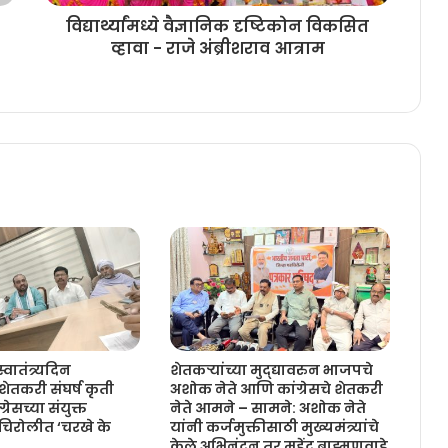
विद्यार्थ्यांमध्ये वैज्ञानिक दृष्टिकोन विकसित
व्हावा - राजे अंब्रीशराव आत्राम
स्वातंत्र्यदिन
शेतकऱ्यांच्या मुद्द्यावरुन भाजपचे
तकरी संघर्ष कृती
अशोक नेते आणि कांग्रेसचे शेतकरी
रेसच्या संयुक्त
नेते आमने – सामने: अशोक नेते
डचिरोलीत ‘चरखे के
यांनी कर्जमुक्तीसाठी मुख्यमंत्र्यांचे
केले अभिनंदन तर महेंद्र ब्राह्मणवाडे