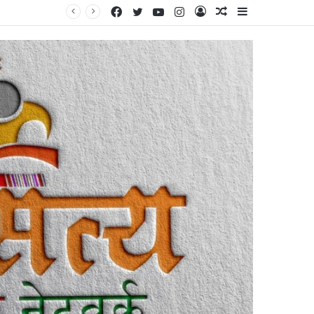
Facebook
Twitter
YouTube
Instagram
Log
Random
Sidebar
े पास चर्चा’
In
Article