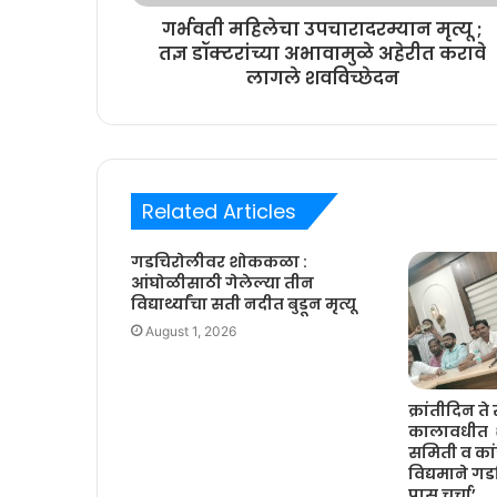
गर्भवती महिलेचा उपचारादरम्यान मृत्यू ;
तज्ञ डॉक्टरांच्या अभावामुळे अहेरीत करावे
लागले शवविच्छेदन
Related Articles
गडचिरोलीवर शोककळा :
आंघोळीसाठी गेलेल्या तीन
विद्यार्थ्यांचा सती नदीत बुडून मृत्यू
August 1, 2026
क्रांतीदिन ते 
कालावधीत शे
समिती व कांग्
विद्यमाने ग
पास चर्चा’