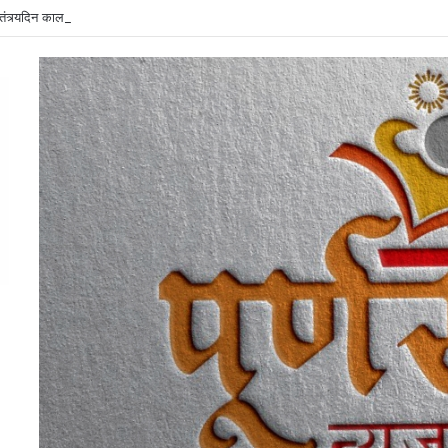
वातंत्र्यदिन कालावधीत शेतकरी संघर्ष कृती समिती व कांग्रेसच्या संयुक्त विद्यमाने गडचिरोलीत ‘चरखे क