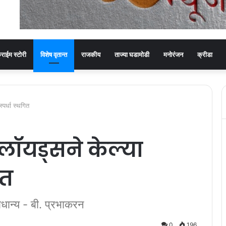
्राईम स्टोरी
विशेष वृतान्त
राजकीय
ताज्या घडामोडी
मनोरंजन
क्रीडा
पर्धा स्थगित
ॉयड्सने केल्या
ित
राधान्य - बी. प्रभाकरन
0
196