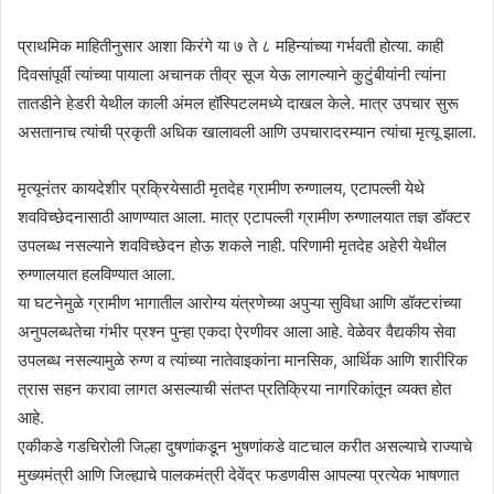
a
i
प्राथमिक माहितीनुसार आशा किरंगे या ७ ते ८ महिन्यांच्या गर्भवती होत्या. काही
l
दिवसांपूर्वी त्यांच्या पायाला अचानक तीव्र सूज येऊ लागल्याने कुटुंबीयांनी त्यांना
तातडीने हेडरी येथील काली अंमल हॉस्पिटलमध्ये दाखल केले. मात्र उपचार सुरू
असतानाच त्यांची प्रकृती अधिक खालावली आणि उपचारादरम्यान त्यांचा मृत्यू झाला.
मृत्यूनंतर कायदेशीर प्रक्रियेसाठी मृतदेह ग्रामीण रुग्णालय, एटापल्ली येथे
शवविच्छेदनासाठी आणण्यात आला. मात्र एटापल्ली ग्रामीण रुग्णालयात तज्ञ डॉक्टर
उपलब्ध नसल्याने शवविच्छेदन होऊ शकले नाही. परिणामी मृतदेह अहेरी येथील
रुग्णालयात हलविण्यात आला.
या घटनेमुळे ग्रामीण भागातील आरोग्य यंत्रणेच्या अपुऱ्या सुविधा आणि डॉक्टरांच्या
अनुपलब्धतेचा गंभीर प्रश्न पुन्हा एकदा ऐरणीवर आला आहे. वेळेवर वैद्यकीय सेवा
उपलब्ध नसल्यामुळे रुग्ण व त्यांच्या नातेवाइकांना मानसिक, आर्थिक आणि शारीरिक
त्रास सहन करावा लागत असल्याची संतप्त प्रतिक्रिया नागरिकांतून व्यक्त होत
आहे.
एकीकडे गडचिरोली जिल्हा दुषणांकडून भुषणांकडे वाटचाल करीत असल्याचे राज्याचे
मुख्यमंत्री आणि जिल्ह्याचे पालकमंत्री देवेंद्र फडणवीस आपल्या प्रत्येक भाषणात