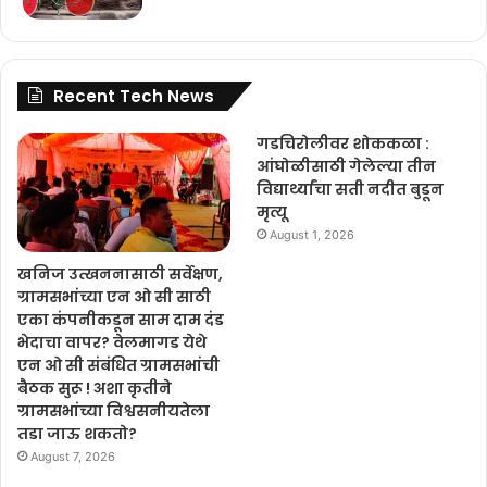
Recent Tech News
गडचिरोलीवर शोककळा :
आंघोळीसाठी गेलेल्या तीन
विद्यार्थ्यांचा सती नदीत बुडून
मृत्यू
August 1, 2026
खनिज उत्खननासाठी सर्वेक्षण,
ग्रामसभांच्या एन ओ सी साठी
एका कंपनीकडून साम दाम दंड
भेदाचा वापर? वेलमागड येथे
एन ओ सी संबंधित ग्रामसभांची
बैठक सुरू ! अशा कृतीने
ग्रामसभांच्या विश्वसनीयतेला
तडा जाऊ शकतो?
August 7, 2026