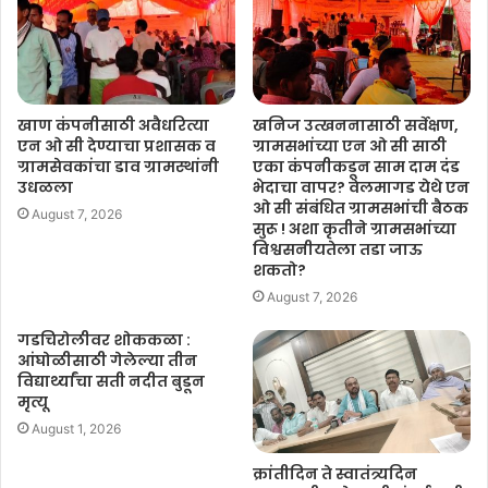
खाण कंपनीसाठी अवैधरित्या
खनिज उत्खननासाठी सर्वेक्षण,
एन ओ सी देण्याचा प्रशासक व
ग्रामसभांच्या एन ओ सी साठी
ग्रामसेवकांचा डाव ग्रामस्थांनी
एका कंपनीकडून साम दाम दंड
उधळला
भेदाचा वापर? वेलमागड येथे एन
ओ सी संबंधित ग्रामसभांची बैठक
August 7, 2026
सुरू ! अशा कृतीने ग्रामसभांच्या
विश्वसनीयतेला तडा जाऊ
शकतो?
August 7, 2026
गडचिरोलीवर शोककळा :
आंघोळीसाठी गेलेल्या तीन
विद्यार्थ्यांचा सती नदीत बुडून
मृत्यू
August 1, 2026
क्रांतीदिन ते स्वातंत्र्यदिन