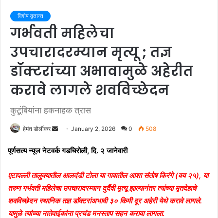
विशेष वृतान्त
गर्भवती महिलेचा
उपचारादरम्यान मृत्यू ; तज्ञ
डॉक्टरांच्या अभावामुळे अहेरीत
करावे लागले शवविच्छेदन
कुटूंबियांना हकनाहक त्रास
हेमंत डोर्लीकर
S
January 2, 2026
0
508
e
पूर्णसत्य न्यूज नेटवर्क गडचिरोली, दि. २ जानेवारी
n
d
एटापल्ली तालुक्यातील आलदंडी टोला या गावातील आशा संतोष किरंगे (वय २५), या
a
तरुण गर्भवती महिलेचा उपचारादरम्यान दुर्दैवी मृत्यू झाल्यानंतर त्यांच्या मृतदेहाचे
n
e
शवविच्छेदन स्थानिक तज्ञ डॉक्टरांअभावी ३० किमी दूर अहेरी येथे करावे लागले.
m
यामुळे त्यांच्या नातेवाईकांना प्रचंड मनस्ताप सहन करावा लागला.