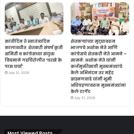
क्रांतीदिन ते स्वातंत्र्यदिन
शेतकऱ्यांच्या मुद्द्यावरुन
कालावधीत शेतकरी संघर्ष कृती
भाजपचे अशोक नेते आणि
समिती व कांग्रेसच्या संयुक्त
कांग्रेसचे शेतकरी नेते आमने –
विद्यमाने गडचिरोलीत ‘चरखे के
सामने: अशोक नेते यांनी
पास चर्चा’
कर्जमुक्तीसाठी मुख्यमंत्र्यांचे
केले अभिनंदन तर महेंद्र
July 31, 2026
ब्राह्मणवाडे यांनी भूमी
अधिग्रहणावरुन मुख्यमंत्र्यांना
केले टार्गेट
July 31, 2026
Most Viewed Posts