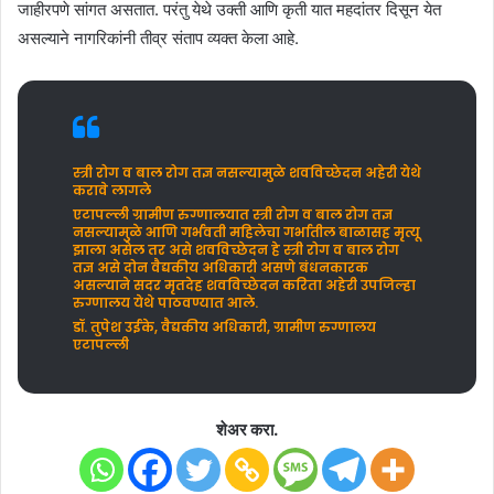
जाहीरपणे सांगत असतात. परंतु येथे उक्ती आणि कृती यात महदांतर दिसून येत
असल्याने नागरिकांनी तीव्र संताप व्यक्त केला आहे.
स्त्री रोग व बाल रोग तज्ञ नसल्यामुळे शवविच्छेदन अहेरी येथे
करावे लागले
एटापल्ली ग्रामीण रुग्णालयात स्त्री रोग व बाल रोग तज्ञ
नसल्यामुळे आणि गर्भवती महिलेचा गर्भातील बाळासह मृत्यू
झाला असेल तर असे शवविच्छेदन हे स्त्री रोग व बाल रोग
तज्ञ असे दोन वैद्यकीय अधिकारी असणे बंधनकारक
असल्याने सदर मृतदेह शवविच्छेदन करिता अहेरी उपजिल्हा
रुग्णालय येथे पाठवण्यात आले.
डॉ. तुपेश उईके, वैद्यकीय अधिकारी,
ग्रामीण रुग्णालय
एटापल्ली
शेअर करा.