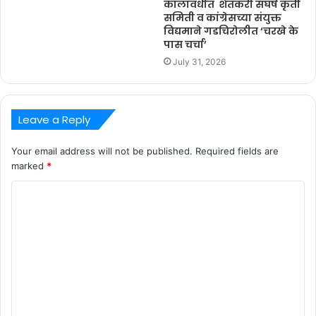
कालावधीत शेतकरी संघर्ष कृती
समिती व कांग्रेसच्या संयुक्त
विद्यमाने गडचिरोलीत ‘चरखे के
पास चर्चा’
July 31, 2026
Leave a Reply
Your email address will not be published.
Required fields are
marked
*
C
o
m
m
e
n