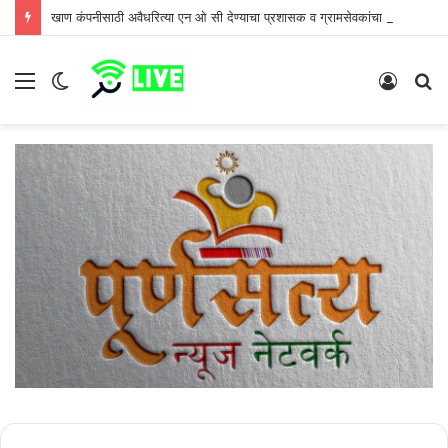
खाण कंपनीसाठी अवैधरित्या एन ओ सी देण्याचा प्रशासक व ग्रामसेवकांचा डाव ग्रामस्थांनी उधळला
Menu
Switch
Log
S
skin
In
fo