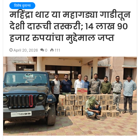
विशेष वृतान्त
महिंद्रा थार या महागड्या गाडीतून
देशी दारूची तस्करी; १४ लाख ९०
हजार रुपयांचा मुद्देमाल जप्त
April 20, 2026
0
111