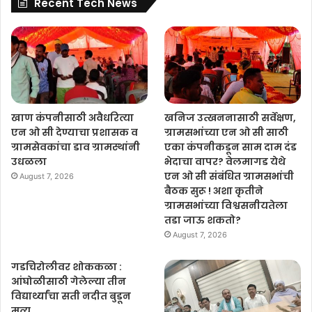
Recent Tech News
खाण कंपनीसाठी अवैधरित्या
खनिज उत्खननासाठी सर्वेक्षण,
एन ओ सी देण्याचा प्रशासक व
ग्रामसभांच्या एन ओ सी साठी
ग्रामसेवकांचा डाव ग्रामस्थांनी
एका कंपनीकडून साम दाम दंड
उधळला
भेदाचा वापर? वेलमागड येथे
एन ओ सी संबंधित ग्रामसभांची
August 7, 2026
बैठक सुरू ! अशा कृतीने
ग्रामसभांच्या विश्वसनीयतेला
तडा जाऊ शकतो?
August 7, 2026
गडचिरोलीवर शोककळा :
आंघोळीसाठी गेलेल्या तीन
विद्यार्थ्यांचा सती नदीत बुडून
मृत्यू