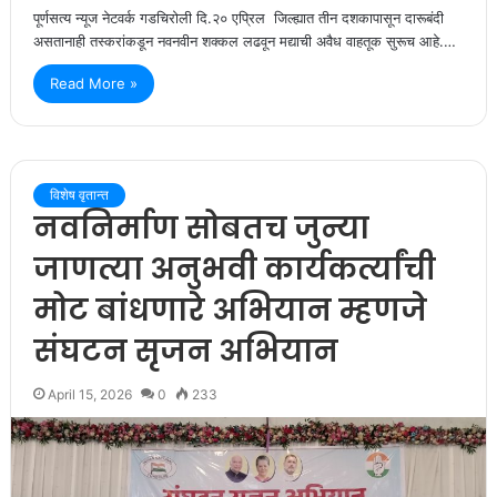
पूर्णसत्य न्यूज नेटवर्क गडचिरोली दि.२० एप्रिल जिल्ह्यात तीन दशकापासून दारूबंदी
असतानाही तस्करांकडून नवनवीन शक्कल लढवून मद्याची अवैध वाहतूक सुरूच आहे.…
Read More »
विशेष वृतान्त
नवनिर्माण सोबतच जुन्या
जाणत्या अनुभवी कार्यकर्त्यांची
मोट बांधणारे अभियान म्हणजे
संघटन सृजन अभियान
April 15, 2026
0
233