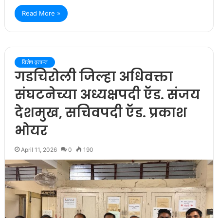
Read More »
विशेष वृतान्त
गडचिरोली जिल्हा अधिवक्ता
संघटनेच्या अध्यक्षपदी ऍड. संजय
देशमुख, सचिवपदी ऍड. प्रकाश
भोयर
April 11, 2026
0
190