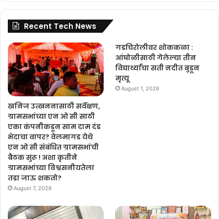
Recent Tech News
गडचिरोलीवर शोककळा :
आंघोळीसाठी गेलेल्या तीन
विद्यार्थ्यांचा सती नदीत बुडून
मृत्यू
August 1, 2026
खनिज उत्खननासाठी सर्वेक्षण,
ग्रामसभांच्या एन ओ सी साठी
एका कंपनीकडून साम दाम दंड
भेदाचा वापर? वेलमागड येथे
एन ओ सी संबंधित ग्रामसभांची
बैठक सुरू ! अशा कृतीने
ग्रामसभांच्या विश्वसनीयतेला
तडा जाऊ शकतो?
August 7, 2026