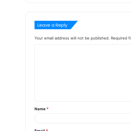
Leave a Reply
Your email address will not be published.
Required f
C
o
m
m
e
n
t
Name
*
*
Email
*