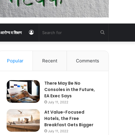
Log
Search
आरोग्य व शिक्षण
In
for
Popular
Recent
Comments
There May Be No
Consoles in the Future,
EA Exec Says
July 11, 2022
At Value-Focused
Hotels, the Free
Breakfast Gets Bigger
July 11, 2022