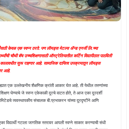
यांसाठी केवळ एक स्वप्न ठरते. पण लॅायड्स मेटल्स ॲन्ड एनर्जी लि.च्या
यार्थ्यांची चौथी बॅच उच्चशिक्षणासाठी ऑस्ट्रेलियातील कर्टिन विद्यापीठात पाठविली
ा कालावधीत सुरू राहणार आहे. सामाजिक दायित्व उपक्रमातून लॅायड्स
णार आहे.
ह्यात एक उल्लेखनीय शैक्षणिक क्रांती आकार घेत आहे. ती येथील तरुणांच्या
 शिक्षण घेण्याचे जे स्वप्न एकेकाळी दूरचे वाटत होते, ते आज एका दूरदर्शी
मिटेडचे व्यवस्थापकीय संचालक बी.प्रभाकरन यांच्या दूरदृष्टीने आणि
णखी एका विद्यार्थी गटाला जागतिक स्तरावर आपली स्वप्ने साकार करण्याची संधी