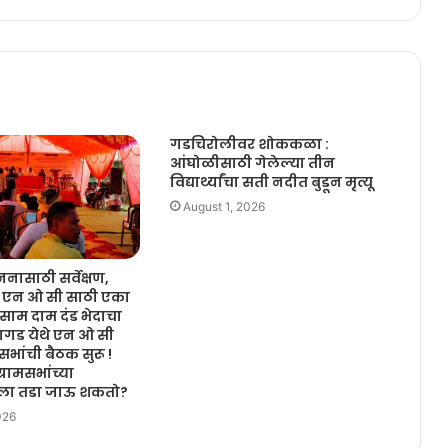
गडचिरोलीवर शोककळा :
आंघोळीसाठी गेलेल्या तीन
विद्यार्थ्यांचा सती नदीत बुडून मृत्यू
August 1, 2026
ासाठी सर्वेक्षण,
या एन ओ सी साठी एका
ाम दाम दंड भेदाचा
ागड येथे एन ओ सी
मसभांची बैठक सुरू !
्रामसभांच्या
ेला तडा जाऊ शकतो?
026