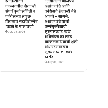
स्वातंत्र्यदिन
मुद्द्यावरुन भाजपचे
कालावधीत शेतकरी
अशोक नेते आणि
संघर्ष कृती समिती व
कांग्रेसचे शेतकरी नेते
कांग्रेसच्या संयुक्त
आमने – सामने:
विद्यमाने गडचिरोलीत
अशोक नेते यांनी
‘चरखे के पास चर्चा’
कर्जमुक्तीसाठी
मुख्यमंत्र्यांचे केले
July 31, 2026
अभिनंदन तर महेंद्र
ब्राह्मणवाडे यांनी भूमी
अधिग्रहणावरुन
मुख्यमंत्र्यांना केले
टार्गेट
July 31, 2026