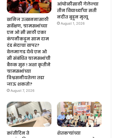
आंघोळीसाठी गेलेल्या
तीन विद्यार्थ्यांचा सती
नदीत बुडून मृत्यू
खनिज उत्खननासाठी
August 1, 2026
सर्वेक्षण, ग्रामसभांच्या
एन ओ सी साठी एका
कंपनीकडून साम दाम
दंड भेदाचा वापर?
वेलमागड येथे एन ओ
सी संबंधित ग्रामसभांची
बैठक सुरू ! अशा कृतीने
ग्रामसभांच्या
विश्वसनीयतेला तडा
जाऊ शकतो?
August 7, 2026
क्रांतीदिन ते
शेतकऱ्यांच्या