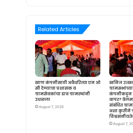
Related Articles
खाण कंपनीसाठी अवैधरित्या एन ओ
खनिज उत्खनन
सी देण्याचा प्रशासक व
ग्रामसभांच्
ग्रामसेवकांचा डाव ग्रामस्थांनी
कंपनीकडून स
उधळला
वापर? वेलम
संबंधित ग्रा
August 7, 2026
अशा कृतीने ग
विश्वसनीयत
August 7, 2