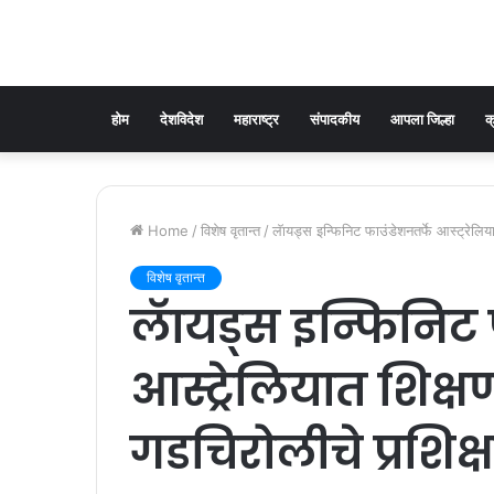
होम
देशविदेश
महाराष्ट्र
संपादकीय
आपला जिल्हा
क
Home
/
विशेष वृतान्त
/
लॅायड्स इन्फिनिट फाउंडेशनतर्फे आस्ट्रेलिया
विशेष वृतान्त
लॅायड्स इन्फिनिट 
आस्ट्रेलियात शिक्
गडचिरोलीचे प्रशिक्ष