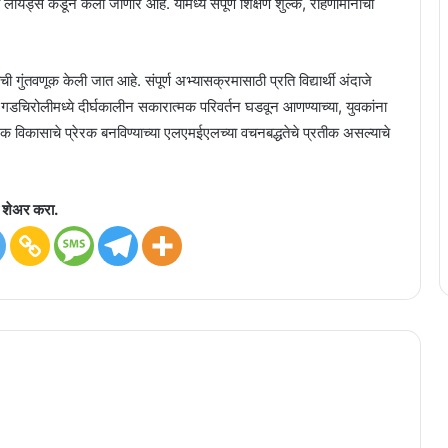
खर्च लॅायड्स कडून केला जाणार आहे. यामध्ये संपूर्ण शिक्षण शुल्क, राहणीमानाचा
ंची गुंतवणूक केली जात आहे. संपूर्ण अभ्यासक्रमासाठी प्रति विद्यार्थी अंदाजे
 गडचिरोलीमध्ये दीर्घकालीन सकारात्मक परिवर्तन घडवून आणण्याच्या, युवकांना
देशिक विकासाचे प्रेरक बनविण्याच्या एलएमईएलच्या वचनबद्धतेचे प्रतीक असल्याचे
शेअर करा.