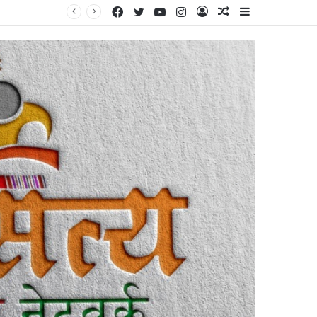
Facebook
Twitter
YouTube
Instagram
Log
Random
Sidebar
खनिज उत्खननासाठी सर्वेक्षण, ग्रामसभांच्या एन ओ सी साठी एका कंपनीकडून साम दाम दंड भेदाचा वापर? वेलमागड येथे एन ओ सी संबंधित ग्रामसभांची बैठक सुरू ! अशा कृतीने ग्रामसभांच्या विश्वसनीयतेला तडा जाऊ शकतो?
In
Article