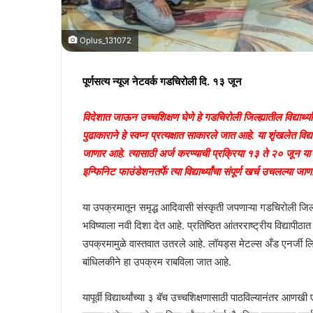
Oplus_131072
पूर्णसत्य न्यूज नेटवर्क गडचिरोली दि. १३ जून
विदेशात जाऊन उच्चशिक्षण घेणे हे गडचिरोली जिल्ह्यातील विद्यार्थ्
पुढाकाराने हे स्वप्न प्रत्यक्षात साकारले जात आहे. या शृंखलेत विद्
जाणार आहे. त्यासाठी अर्ज करण्याची प्रक्रिया १३ ते २० जून य
इन्फिनिट फाउंडेशनतर्फे त्या विद्यार्थ्यांचा संपूर्ण खर्च उचलल्या जा
या उपक्रमातून समृद्ध आदिवासी संस्कृती जपणाऱ्या गडचिरोली जिल्
भविष्याला नवी दिशा देत आहे. प्रतिष्ठित आंतरराष्ट्रीय विद्यापीठात
उपक्रमामुळे वास्तवात उतरले आहे. लॉयड्स मेटल्स अँड एनर्जी लि
बांधिलकीने हा उपक्रम राबविला जात आहे.
यापूर्वी विद्यार्थ्यांच्या ३ बॅच उच्चशिक्षणासाठी पाठविल्यानंतर आ