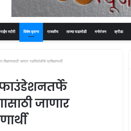
्राईम स्टोरी
विशेष वृतान्त
राजकीय
ताज्या घडामोडी
मनोरंजन
क्रीडा
त शिक्षणासाठी जाणार गडचिरोलीचे प्रशिक्षणार्थी
फाउंडेशनतर्फे
षणासाठी जाणार
णार्थी